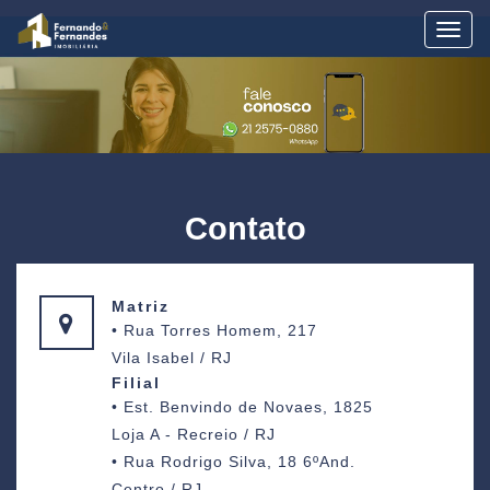
Togg
navig
Contato
Matriz
• Rua Torres Homem, 217
Vila Isabel / RJ
Filial
• Est. Benvindo de Novaes, 1825
Loja A - Recreio / RJ
• Rua Rodrigo Silva, 18 6ºAnd.
Centro / RJ