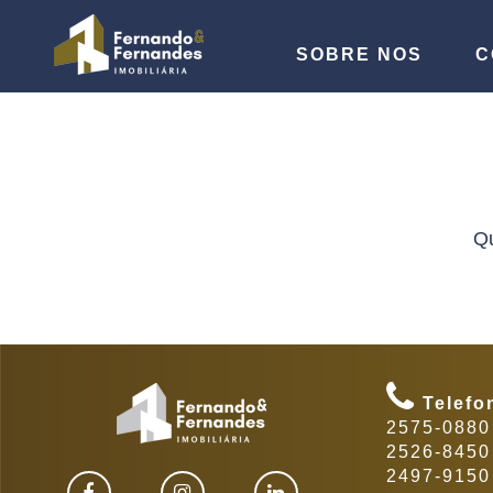
SOBRE NOS
C
Qu
Telefo
2575-0880 
2526-8450 
2497-9150 