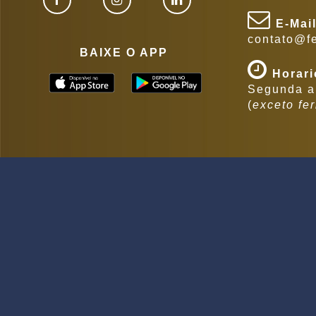
E-Mai
contato@f
BAIXE O APP
Horari
Segunda a 
(
exceto fe