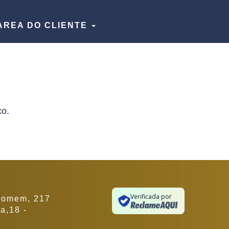
AREA DO CLIENTE
co.
Verificada por
 Homem, 217
a,18 -