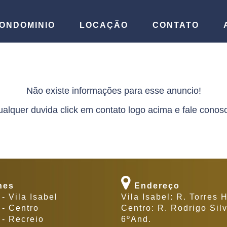
ONDOMINIO
LOCAÇÃO
CONTATO
Não existe informações para esse anuncio!
alquer duvida click em contato logo acima e fale conos
nes
Endereço
- Vila Isabel
Vila Isabel: R. Torres
- Centro
Centro: R. Rodrigo Silv
- Recreio
6ºAnd.