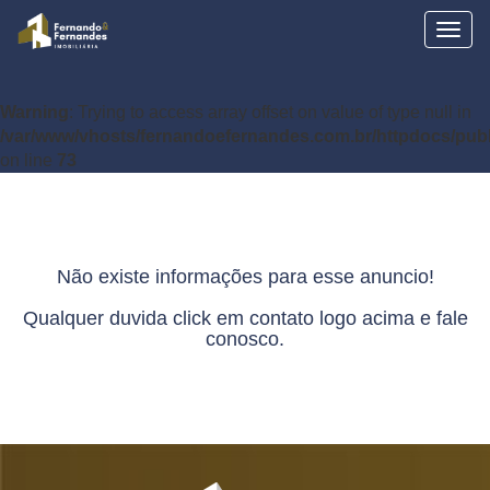
Togg
navig
Warning
: Trying to access array offset on value of type null in
/var/www/vhosts/fernandoefernandes.com.br/httpdocs/pub
on line
73
Não existe informações para esse anuncio!
Qualquer duvida click em contato logo acima e fale
conosco.